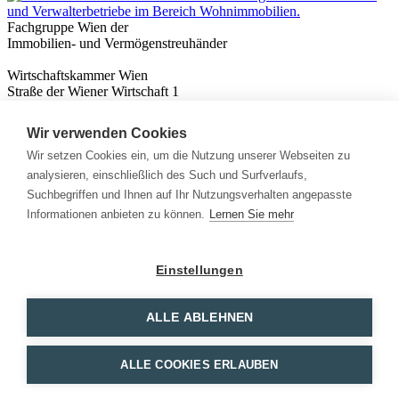
Fachgruppe Wien der
Immobilien- und Vermögenstreuhänder
Wirtschaftskammer Wien
Straße der Wiener Wirtschaft 1
1020 Wien
Wir verwenden Cookies
Nützliches
Immobilienwissen
Wir setzen Cookies ein, um die Nutzung unserer Webseiten zu
Formulare & Rechner
analysieren, einschließlich des Such und Surfverlaufs,
Expert:innen
Suchbegriffen und Ihnen auf Ihr Nutzungsverhalten angepasste
Informationen anbieten zu können.
Lernen Sie mehr
Info
News
Presse
Einstellungen
Rechtliches
Kontakt
Impressum
ALLE ABLEHNEN
Datenschutz
Mitglieder Login
ALLE COOKIES ERLAUBEN
Facebook
Instagram