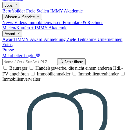
Jobs
Berufsbilder
Freie Stellen
IMMY Akademie
Wissen & Service
News
Videos
Immobilienwissen
Formulare & Rechner
Mieten/Kaufen +
IMMY Akademie
Award
Award
IMMY-Award-Anmeldung
Ziele
Teilnahme
Unternehmen
Fotos
Presse
Mitarbeiter Login
Jetzt filtern
Bauträger
Handelsgewerbe, die nicht einem anderen Hdl.-
FV angehören
Immobilienmakler
Immobilientreuhänder
Immobilienverwalter