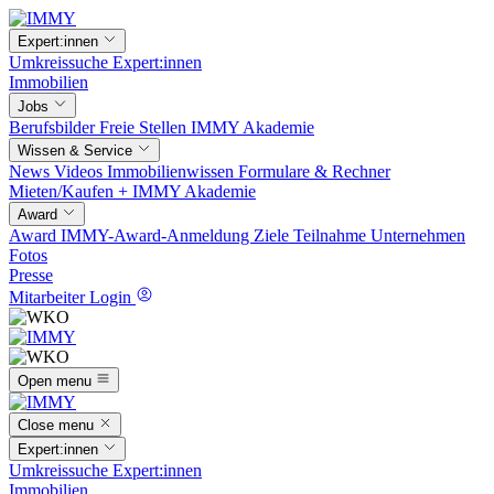
Expert:innen
Umkreissuche
Expert:innen
Immobilien
Jobs
Berufsbilder
Freie Stellen
IMMY Akademie
Wissen & Service
News
Videos
Immobilienwissen
Formulare & Rechner
Mieten/Kaufen +
IMMY Akademie
Award
Award
IMMY-Award-Anmeldung
Ziele
Teilnahme
Unternehmen
Fotos
Presse
Mitarbeiter Login
Open menu
Close menu
Expert:innen
Umkreissuche
Expert:innen
Immobilien