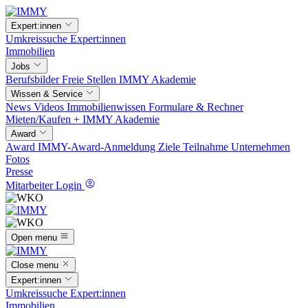
Expert:innen
Umkreissuche
Expert:innen
Immobilien
Jobs
Berufsbilder
Freie Stellen
IMMY Akademie
Wissen & Service
News
Videos
Immobilienwissen
Formulare & Rechner
Mieten/Kaufen +
IMMY Akademie
Award
Award
IMMY-Award-Anmeldung
Ziele
Teilnahme
Unternehmen
Fotos
Presse
Mitarbeiter Login
Open menu
Close menu
Expert:innen
Umkreissuche
Expert:innen
Immobilien