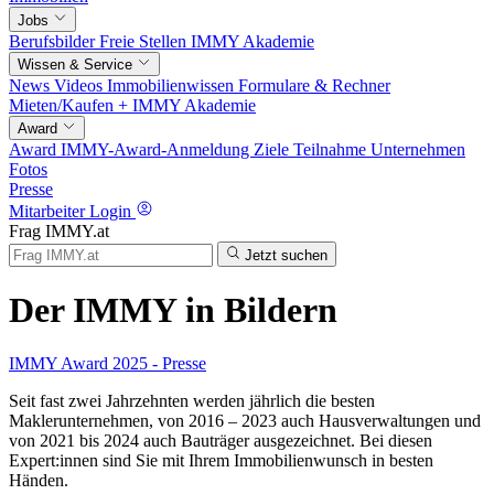
Jobs
Berufsbilder
Freie Stellen
IMMY Akademie
Wissen & Service
News
Videos
Immobilienwissen
Formulare & Rechner
Mieten/Kaufen +
IMMY Akademie
Award
Award
IMMY-Award-Anmeldung
Ziele
Teilnahme
Unternehmen
Fotos
Presse
Mitarbeiter Login
Frag IMMY.at
Jetzt suchen
Der IMMY in Bildern
IMMY Award 2025 - Presse
Seit fast zwei Jahrzehnten werden jährlich die besten
Maklerunternehmen, von 2016 – 2023 auch Hausverwaltungen und
von 2021 bis 2024 auch Bauträger ausgezeichnet. Bei diesen
Expert:innen sind Sie mit Ihrem Immobilienwunsch in besten
Händen.