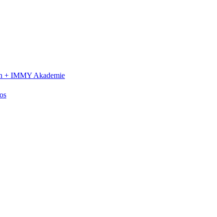
n +
IMMY Akademie
os