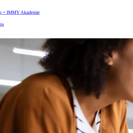
n +
IMMY Akademie
os