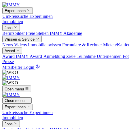
Expert:innen
Umkreissuche
Expert:innen
Immobilien
Jobs
Berufsbilder
Freie Stellen
IMMY Akademie
Wissen & Service
News
Videos
Immobilienwissen
Formulare & Rechner
Mieten/Kaufe
Award
Award
IMMY-Award-Anmeldung
Ziele
Teilnahme
Unternehmen
Fot
Presse
Mitarbeiter Login
Open menu
Close menu
Expert:innen
Umkreissuche
Expert:innen
Immobilien
Jobs