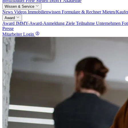
Berufsbilder
Freie Stellen
IMMY Akademie
Wissen & Service
News
Videos
Immobilienwissen
Formulare & Rechner
Mieten/Kaufe
Award
Award
IMMY-Award-Anmeldung
Ziele
Teilnahme
Unternehmen
Fot
Presse
Mitarbeiter Login