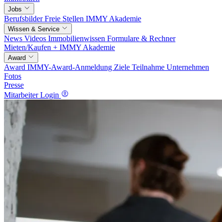
Jobs
Berufsbilder
Freie Stellen
IMMY Akademie
Wissen & Service
News
Videos
Immobilienwissen
Formulare & Rechner
Mieten/Kaufen +
IMMY Akademie
Award
Award
IMMY-Award-Anmeldung
Ziele
Teilnahme
Unternehmen
Fotos
Presse
Mitarbeiter Login