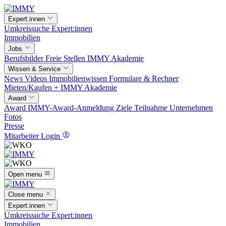
Expert:innen
Umkreissuche
Expert:innen
Immobilien
Jobs
Berufsbilder
Freie Stellen
IMMY Akademie
Wissen & Service
News
Videos
Immobilienwissen
Formulare & Rechner
Mieten/Kaufen +
IMMY Akademie
Award
Award
IMMY-Award-Anmeldung
Ziele
Teilnahme
Unternehmen
Fotos
Presse
Mitarbeiter Login
Open menu
Close menu
Expert:innen
Umkreissuche
Expert:innen
Immobilien