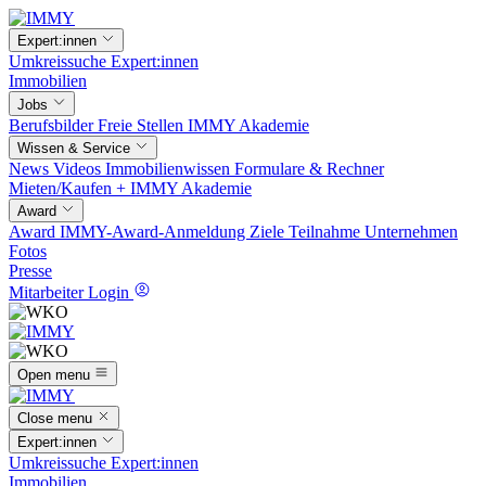
Expert:innen
Umkreissuche
Expert:innen
Immobilien
Jobs
Berufsbilder
Freie Stellen
IMMY Akademie
Wissen & Service
News
Videos
Immobilienwissen
Formulare & Rechner
Mieten/Kaufen +
IMMY Akademie
Award
Award
IMMY-Award-Anmeldung
Ziele
Teilnahme
Unternehmen
Fotos
Presse
Mitarbeiter Login
Open menu
Close menu
Expert:innen
Umkreissuche
Expert:innen
Immobilien