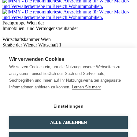
Fachgruppe Wien der
Immobilien- und Vermögenstreuhänder
Wirtschaftskammer Wien
Straße der Wiener Wirtschaft 1
1020 Wien
Wir verwenden Cookies
Nützliches
Immobilienwissen
Wir setzen Cookies ein, um die Nutzung unserer Webseiten zu
Formulare & Rechner
analysieren, einschließlich des Such und Surfverlaufs,
Expert:innen
Suchbegriffen und Ihnen auf Ihr Nutzungsverhalten angepasste
Informationen anbieten zu können.
Lernen Sie mehr
Info
News
Presse
Einstellungen
Rechtliches
Kontakt
Impressum
ALLE ABLEHNEN
Datenschutz
Mitglieder Login