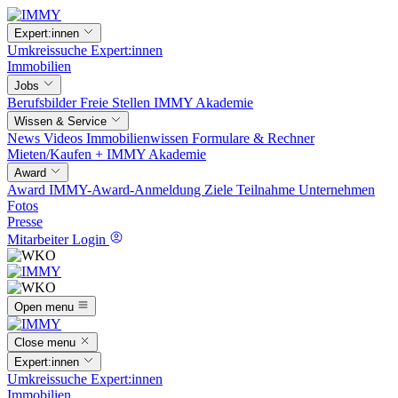
Expert:innen
Umkreissuche
Expert:innen
Immobilien
Jobs
Berufsbilder
Freie Stellen
IMMY Akademie
Wissen & Service
News
Videos
Immobilienwissen
Formulare & Rechner
Mieten/Kaufen +
IMMY Akademie
Award
Award
IMMY-Award-Anmeldung
Ziele
Teilnahme
Unternehmen
Fotos
Presse
Mitarbeiter Login
Open menu
Close menu
Expert:innen
Umkreissuche
Expert:innen
Immobilien