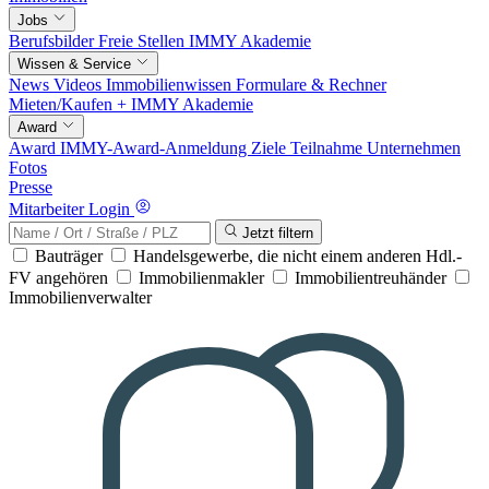
Jobs
Berufsbilder
Freie Stellen
IMMY Akademie
Wissen & Service
News
Videos
Immobilienwissen
Formulare & Rechner
Mieten/Kaufen +
IMMY Akademie
Award
Award
IMMY-Award-Anmeldung
Ziele
Teilnahme
Unternehmen
Fotos
Presse
Mitarbeiter Login
Jetzt filtern
Bauträger
Handelsgewerbe, die nicht einem anderen Hdl.-
FV angehören
Immobilienmakler
Immobilientreuhänder
Immobilienverwalter