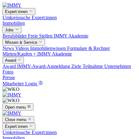
Expert:innen
Umkreissuche
Expert:innen
Immobilien
Jobs
Berufsbilder
Freie Stellen
IMMY Akademie
Wissen & Service
News
Videos
Immobilienwissen
Formulare & Rechner
Mieten/Kaufen +
IMMY Akademie
Award
Award
IMMY-Award-Anmeldung
Ziele
Teilnahme
Unternehmen
Fotos
Presse
Mitarbeiter Login
Open menu
Close menu
Expert:innen
Umkreissuche
Expert:innen
Immobilien