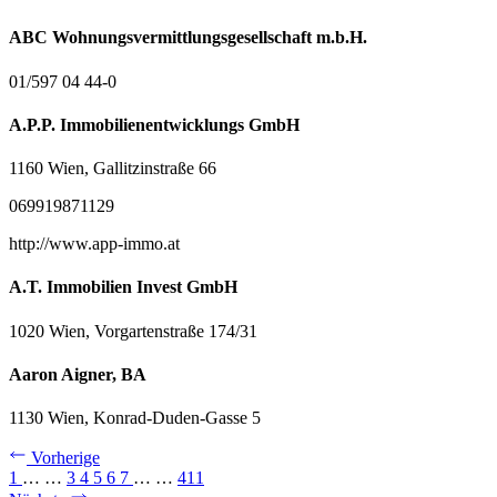
ABC Wohnungsvermittlungsgesellschaft m.b.H.
01/597 04 44-0
A.P.P. Immobilienentwicklungs GmbH
1160 Wien, Gallitzinstraße 66
069919871129
http://www.app-immo.at
A.T. Immobilien Invest GmbH
1020 Wien, Vorgartenstraße 174/31
Aaron Aigner, BA
1130 Wien, Konrad-Duden-Gasse 5
Vorherige
1
…
…
3
4
5
6
7
…
…
411