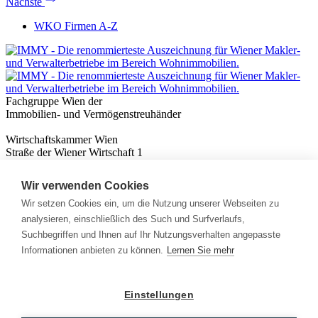
Nächste
WKO Firmen A-Z
Fachgruppe Wien der
Immobilien- und Vermögenstreuhänder
Wirtschaftskammer Wien
Straße der Wiener Wirtschaft 1
1020 Wien
Wir verwenden Cookies
Nützliches
Immobilienwissen
Wir setzen Cookies ein, um die Nutzung unserer Webseiten zu
Formulare & Rechner
analysieren, einschließlich des Such und Surfverlaufs,
Expert:innen
Suchbegriffen und Ihnen auf Ihr Nutzungsverhalten angepasste
Informationen anbieten zu können.
Lernen Sie mehr
Info
News
Presse
Einstellungen
Rechtliches
Kontakt