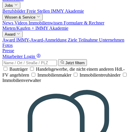
Jobs
Berufsbilder
Freie Stellen
IMMY Akademie
Wissen & Service
News
Videos
Immobilienwissen
Formulare & Rechner
Mieten/Kaufen +
IMMY Akademie
Award
Award
IMMY-Award-Anmeldung
Ziele
Teilnahme
Unternehmen
Fotos
Presse
Mitarbeiter Login
Jetzt filtern
Bauträger
Handelsgewerbe, die nicht einem anderen Hdl.-
FV angehören
Immobilienmakler
Immobilientreuhänder
Immobilienverwalter