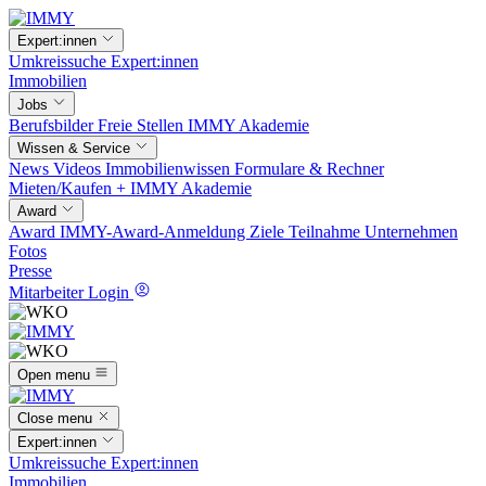
Expert:innen
Umkreissuche
Expert:innen
Immobilien
Jobs
Berufsbilder
Freie Stellen
IMMY Akademie
Wissen & Service
News
Videos
Immobilienwissen
Formulare & Rechner
Mieten/Kaufen +
IMMY Akademie
Award
Award
IMMY-Award-Anmeldung
Ziele
Teilnahme
Unternehmen
Fotos
Presse
Mitarbeiter Login
Open menu
Close menu
Expert:innen
Umkreissuche
Expert:innen
Immobilien