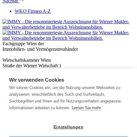
Nächste
WKO Firmen A-Z
Fachgruppe Wien der
Immobilien- und Vermögenstreuhänder
Wirtschaftskammer Wien
Straße der Wiener Wirtschaft 1
1020 Wien
Wir verwenden Cookies
Nützliches
Immobilienwissen
Wir setzen Cookies ein, um die Nutzung unserer Webseiten zu
Formulare & Rechner
analysieren, einschließlich des Such und Surfverlaufs,
Expert:innen
Suchbegriffen und Ihnen auf Ihr Nutzungsverhalten angepasste
Informationen anbieten zu können.
Lernen Sie mehr
Info
News
Presse
Einstellungen
Rechtliches
Kontakt