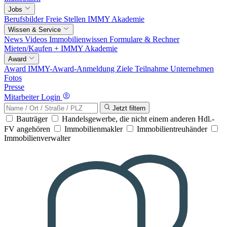
Jobs
Berufsbilder
Freie Stellen
IMMY Akademie
Wissen & Service
News
Videos
Immobilienwissen
Formulare & Rechner
Mieten/Kaufen +
IMMY Akademie
Award
Award
IMMY-Award-Anmeldung
Ziele
Teilnahme
Unternehmen
Fotos
Presse
Mitarbeiter Login
Jetzt filtern
Bauträger
Handelsgewerbe, die nicht einem anderen Hdl.-
FV angehören
Immobilienmakler
Immobilientreuhänder
Immobilienverwalter