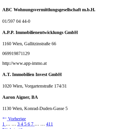
ABC Wohnungsvermittlungsgesellschaft m.b.H.
01/597 04 44-0
A.P.P. Immobilienentwicklungs GmbH
1160 Wien, Gallitzinstraße 66
069919871129
http://www.app-immo.at
A.T. Immobilien Invest GmbH
1020 Wien, Vorgartenstraße 174/31
Aaron Aigner, BA
1130 Wien, Konrad-Duden-Gasse 5
Vorherige
1
…
…
3
4
5
6
7
…
…
411