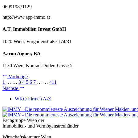
069919871129
http://www.app-immo.at
A.T. Immobilien Invest GmbH
1020 Wien, Vorgartenstraße 174/31
Aaron Aigner, BA
1130 Wien, Konrad-Duden-Gasse 5
Vorherige
1
…
…
3
4
5
6
7
…
…
411
Nächste
WKO Firmen A-Z
Fachgruppe Wien der
Immobilien- und Vermögenstreuhänder
Wirtschaftskammer Wien