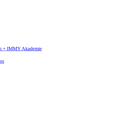
n +
IMMY Akademie
os