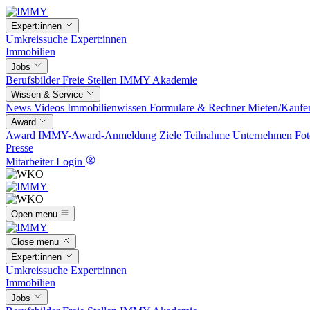
Expert:innen
Umkreissuche
Expert:innen
Immobilien
Jobs
Berufsbilder
Freie Stellen
IMMY Akademie
Wissen & Service
News
Videos
Immobilienwissen
Formulare & Rechner
Mieten/Kaufe
Award
Award
IMMY-Award-Anmeldung
Ziele
Teilnahme
Unternehmen
Fot
Presse
Mitarbeiter Login
Open menu
Close menu
Expert:innen
Umkreissuche
Expert:innen
Immobilien
Jobs