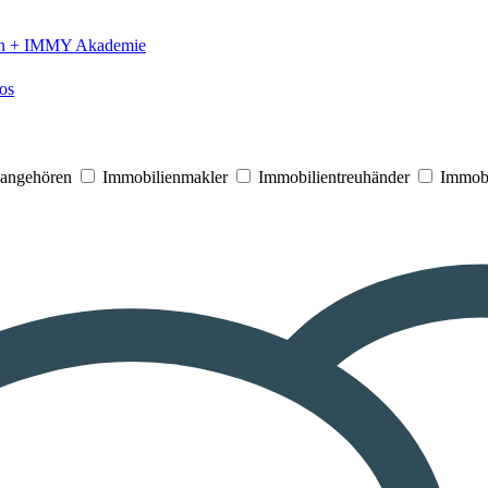
n +
IMMY Akademie
os
V angehören
Immobilienmakler
Immobilientreuhänder
Immobi