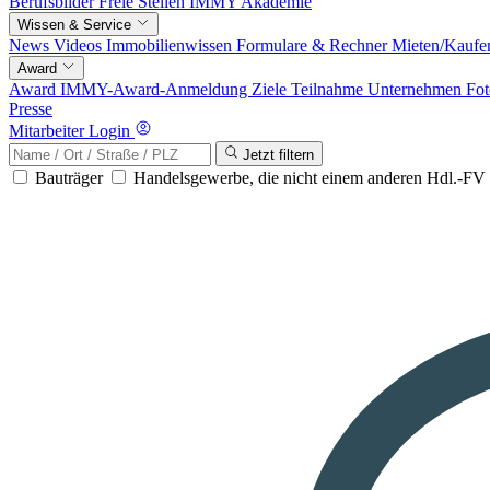
Berufsbilder
Freie Stellen
IMMY Akademie
Wissen & Service
News
Videos
Immobilienwissen
Formulare & Rechner
Mieten/Kaufe
Award
Award
IMMY-Award-Anmeldung
Ziele
Teilnahme
Unternehmen
Fot
Presse
Mitarbeiter Login
Jetzt filtern
Bauträger
Handelsgewerbe, die nicht einem anderen Hdl.-F