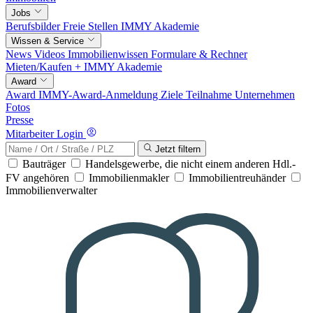
Jobs
Berufsbilder
Freie Stellen
IMMY Akademie
Wissen & Service
News
Videos
Immobilienwissen
Formulare & Rechner
Mieten/Kaufen +
IMMY Akademie
Award
Award
IMMY-Award-Anmeldung
Ziele
Teilnahme
Unternehmen
Fotos
Presse
Mitarbeiter Login
Jetzt filtern
Bauträger
Handelsgewerbe, die nicht einem anderen Hdl.-
FV angehören
Immobilienmakler
Immobilientreuhänder
Immobilienverwalter