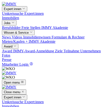
Expert:innen
Umkreissuche
Expert:innen
Immobilien
Jobs
Berufsbilder
Freie Stellen
IMMY Akademie
Wissen & Service
News
Videos
Immobilienwissen
Formulare & Rechner
Mieten/Kaufen +
IMMY Akademie
Award
Award
IMMY-Award-Anmeldung
Ziele
Teilnahme
Unternehmen
Fotos
Presse
Mitarbeiter Login
Open menu
Close menu
Expert:innen
Umkreissuche
Expert:innen
Immobilien