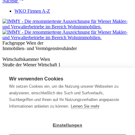
Nächste
WKO Firmen A-Z
Fachgruppe Wien der
Immobilien- und Vermögenstreuhänder
Wirtschaftskammer Wien
Straße der Wiener Wirtschaft 1
1020 Wien
Wir verwenden Cookies
Nützliches
Immobilienwissen
Wir setzen Cookies ein, um die Nutzung unserer Webseiten zu
Formulare & Rechner
analysieren, einschließlich des Such und Surfverlaufs,
Expert:innen
Suchbegriffen und Ihnen auf Ihr Nutzungsverhalten angepasste
Informationen anbieten zu können.
Lernen Sie mehr
Info
News
Presse
Einstellungen
Rechtliches
Kontakt