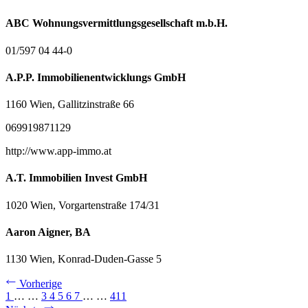
ABC Wohnungsvermittlungsgesellschaft m.b.H.
01/597 04 44-0
A.P.P. Immobilienentwicklungs GmbH
1160 Wien, Gallitzinstraße 66
069919871129
http://www.app-immo.at
A.T. Immobilien Invest GmbH
1020 Wien, Vorgartenstraße 174/31
Aaron Aigner, BA
1130 Wien, Konrad-Duden-Gasse 5
Vorherige
1
…
…
3
4
5
6
7
…
…
411