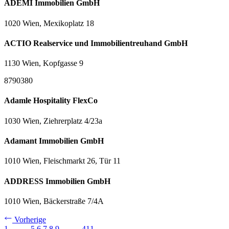
ADEMI Immobilien GmbH
1020 Wien, Mexikoplatz 18
ACTIO Realservice und Immobilientreuhand GmbH
1130 Wien, Kopfgasse 9
8790380
Adamle Hospitality FlexCo
1030 Wien, Ziehrerplatz 4/23a
Adamant Immobilien GmbH
1010 Wien, Fleischmarkt 26, Tür 11
ADDRESS Immobilien GmbH
1010 Wien, Bäckerstraße 7/4A
Vorherige
1
…
…
5
6
7
8
9
…
…
411