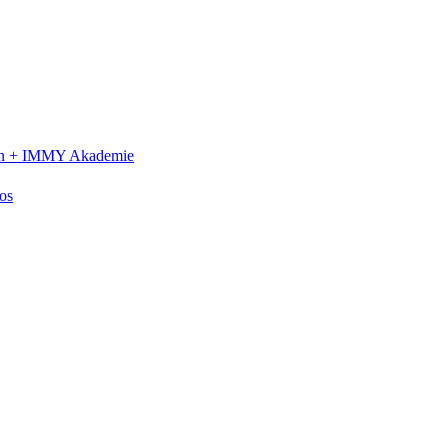
n +
IMMY Akademie
os