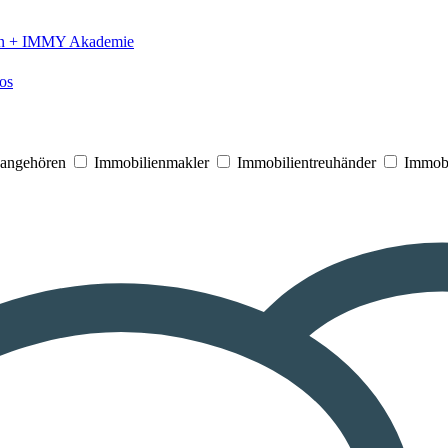
n +
IMMY Akademie
os
V angehören
Immobilienmakler
Immobilientreuhänder
Immobi