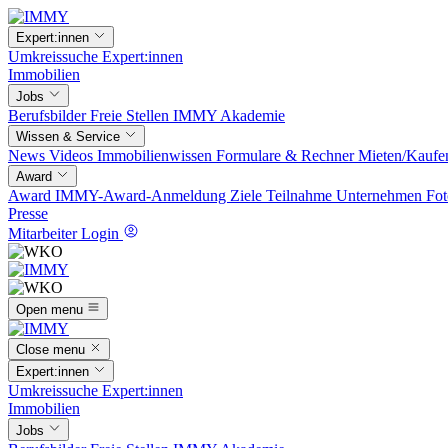
Expert:innen
Umkreissuche
Expert:innen
Immobilien
Jobs
Berufsbilder
Freie Stellen
IMMY Akademie
Wissen & Service
News
Videos
Immobilienwissen
Formulare & Rechner
Mieten/Kaufe
Award
Award
IMMY-Award-Anmeldung
Ziele
Teilnahme
Unternehmen
Fot
Presse
Mitarbeiter Login
Open menu
Close menu
Expert:innen
Umkreissuche
Expert:innen
Immobilien
Jobs