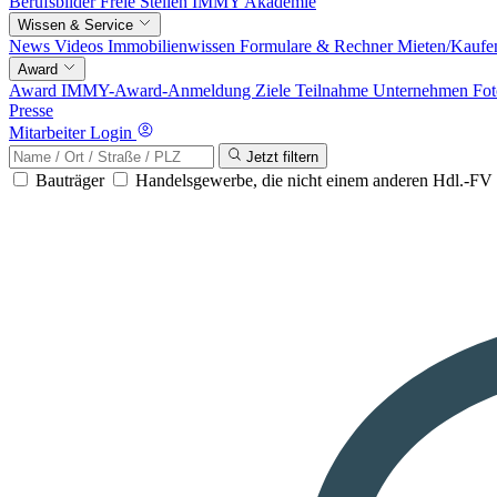
Berufsbilder
Freie Stellen
IMMY Akademie
Wissen & Service
News
Videos
Immobilienwissen
Formulare & Rechner
Mieten/Kaufe
Award
Award
IMMY-Award-Anmeldung
Ziele
Teilnahme
Unternehmen
Fot
Presse
Mitarbeiter Login
Jetzt filtern
Bauträger
Handelsgewerbe, die nicht einem anderen Hdl.-F