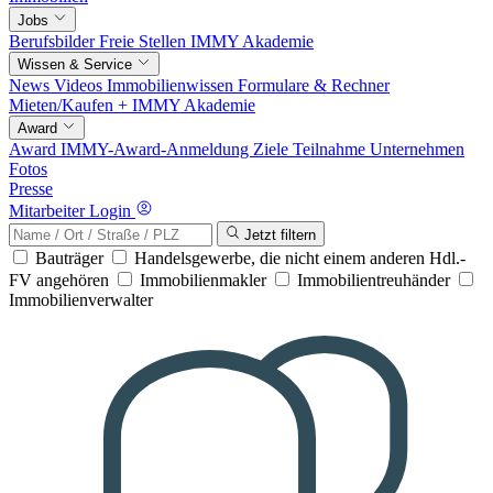
Jobs
Berufsbilder
Freie Stellen
IMMY Akademie
Wissen & Service
News
Videos
Immobilienwissen
Formulare & Rechner
Mieten/Kaufen +
IMMY Akademie
Award
Award
IMMY-Award-Anmeldung
Ziele
Teilnahme
Unternehmen
Fotos
Presse
Mitarbeiter Login
Jetzt filtern
Bauträger
Handelsgewerbe, die nicht einem anderen Hdl.-
FV angehören
Immobilienmakler
Immobilientreuhänder
Immobilienverwalter