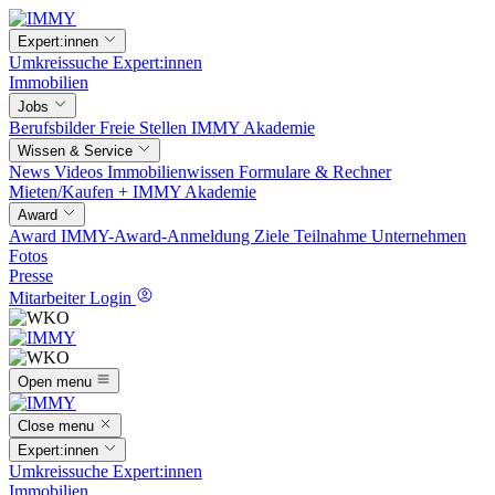
Expert:innen
Umkreissuche
Expert:innen
Immobilien
Jobs
Berufsbilder
Freie Stellen
IMMY Akademie
Wissen & Service
News
Videos
Immobilienwissen
Formulare & Rechner
Mieten/Kaufen +
IMMY Akademie
Award
Award
IMMY-Award-Anmeldung
Ziele
Teilnahme
Unternehmen
Fotos
Presse
Mitarbeiter Login
Open menu
Close menu
Expert:innen
Umkreissuche
Expert:innen
Immobilien