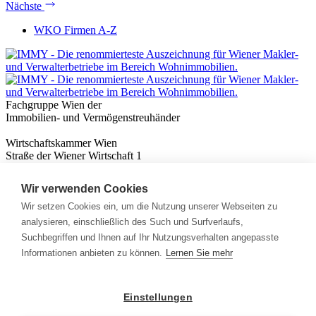
Nächste
WKO Firmen A-Z
Fachgruppe Wien der
Immobilien- und Vermögenstreuhänder
Wirtschaftskammer Wien
Straße der Wiener Wirtschaft 1
1020 Wien
Wir verwenden Cookies
Nützliches
Immobilienwissen
Wir setzen Cookies ein, um die Nutzung unserer Webseiten zu
Formulare & Rechner
analysieren, einschließlich des Such und Surfverlaufs,
Expert:innen
Suchbegriffen und Ihnen auf Ihr Nutzungsverhalten angepasste
Informationen anbieten zu können.
Lernen Sie mehr
Info
News
Presse
Einstellungen
Rechtliches