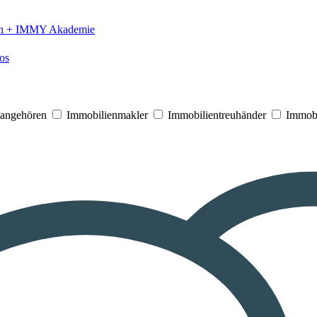
n +
IMMY Akademie
os
V angehören
Immobilienmakler
Immobilientreuhänder
Immobi