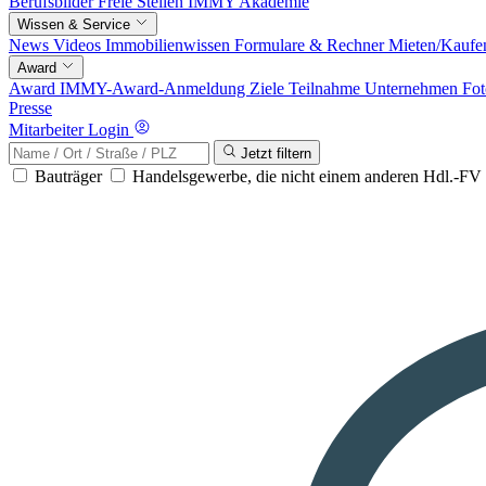
Berufsbilder
Freie Stellen
IMMY Akademie
Wissen & Service
News
Videos
Immobilienwissen
Formulare & Rechner
Mieten/Kaufe
Award
Award
IMMY-Award-Anmeldung
Ziele
Teilnahme
Unternehmen
Fot
Presse
Mitarbeiter Login
Jetzt filtern
Bauträger
Handelsgewerbe, die nicht einem anderen Hdl.-F