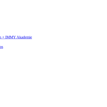
n +
IMMY Akademie
os