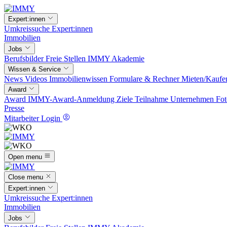
Expert:innen
Umkreissuche
Expert:innen
Immobilien
Jobs
Berufsbilder
Freie Stellen
IMMY Akademie
Wissen & Service
News
Videos
Immobilienwissen
Formulare & Rechner
Mieten/Kaufe
Award
Award
IMMY-Award-Anmeldung
Ziele
Teilnahme
Unternehmen
Fot
Presse
Mitarbeiter Login
Open menu
Close menu
Expert:innen
Umkreissuche
Expert:innen
Immobilien
Jobs