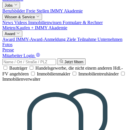
Jobs
Berufsbilder
Freie Stellen
IMMY Akademie
Wissen & Service
News
Videos
Immobilienwissen
Formulare & Rechner
Mieten/Kaufen +
IMMY Akademie
Award
Award
IMMY-Award-Anmeldung
Ziele
Teilnahme
Unternehmen
Fotos
Presse
Mitarbeiter Login
Jetzt filtern
Bauträger
Handelsgewerbe, die nicht einem anderen Hdl.-
FV angehören
Immobilienmakler
Immobilientreuhänder
Immobilienverwalter