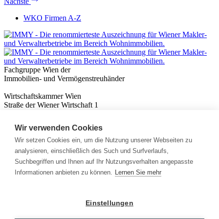
Nächste
WKO Firmen A-Z
Fachgruppe Wien der
Immobilien- und Vermögenstreuhänder
Wirtschaftskammer Wien
Straße der Wiener Wirtschaft 1
1020 Wien
Wir verwenden Cookies
Nützliches
Immobilienwissen
Wir setzen Cookies ein, um die Nutzung unserer Webseiten zu
Formulare & Rechner
analysieren, einschließlich des Such und Surfverlaufs,
Expert:innen
Suchbegriffen und Ihnen auf Ihr Nutzungsverhalten angepasste
Informationen anbieten zu können.
Lernen Sie mehr
Info
News
Presse
Einstellungen
Rechtliches
Kontakt