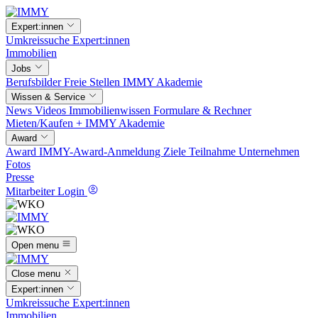
Expert:innen
Umkreissuche
Expert:innen
Immobilien
Jobs
Berufsbilder
Freie Stellen
IMMY Akademie
Wissen & Service
News
Videos
Immobilienwissen
Formulare & Rechner
Mieten/Kaufen +
IMMY Akademie
Award
Award
IMMY-Award-Anmeldung
Ziele
Teilnahme
Unternehmen
Fotos
Presse
Mitarbeiter Login
Open menu
Close menu
Expert:innen
Umkreissuche
Expert:innen
Immobilien