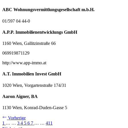
ABC Wohnungsvermittlungsgesellschaft m.b.H.
01/597 04 44-0
A.P.P. Immobilienentwicklungs GmbH
1160 Wien, Gallitzinstraße 66
069919871129
http://www.app-immo.at
A.T. Immobilien Invest GmbH
1020 Wien, Vorgartenstraße 174/31
Aaron Aigner, BA
1130 Wien, Konrad-Duden-Gasse 5
Vorherige
1
…
…
3
4
5
6
7
…
…
411