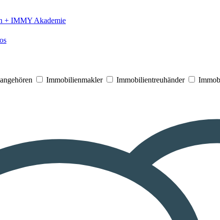
n +
IMMY Akademie
os
V angehören
Immobilienmakler
Immobilientreuhänder
Immobi