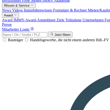
Berufsbilder
Freie Stellen
IMMY Akademie
Wissen & Service
News
Videos
Immobilienwissen
Formulare & Rechner
Mieten/Kaufe
Award
Award
IMMY-Award-Anmeldung
Ziele
Teilnahme
Unternehmen
Fot
Presse
Mitarbeiter Login
Jetzt filtern
Bauträger
Handelsgewerbe, die nicht einem anderen Hdl.-F