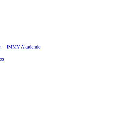
n +
IMMY Akademie
os