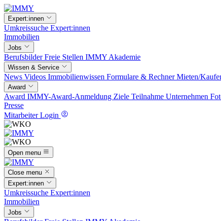
Expert:innen
Umkreissuche
Expert:innen
Immobilien
Jobs
Berufsbilder
Freie Stellen
IMMY Akademie
Wissen & Service
News
Videos
Immobilienwissen
Formulare & Rechner
Mieten/Kaufe
Award
Award
IMMY-Award-Anmeldung
Ziele
Teilnahme
Unternehmen
Fot
Presse
Mitarbeiter Login
Open menu
Close menu
Expert:innen
Umkreissuche
Expert:innen
Immobilien
Jobs