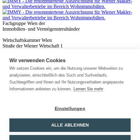
Fachgruppe Wien der
Immobilien- und Vermögenstreuhänder
Wirtschaftskammer Wien
Straße der Wiener Wirtschaft 1
1020 Wien
Wir verwenden Cookies
Nützliches
Immobilienwissen
Wir setzen Cookies ein, um die Nutzung unserer Webseiten zu
Formulare & Rechner
analysieren, einschließlich des Such und Surfverlaufs,
Expert:innen
Suchbegriffen und Ihnen auf Ihr Nutzungsverhalten angepasste
Informationen anbieten zu können.
Lernen Sie mehr
Info
News
Presse
Einstellungen
Rechtliches
Kontakt
Impressum
ALLE ABLEHNEN
Datenschutz
Mitglieder Login