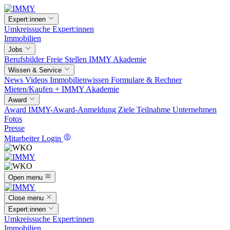
Expert:innen
Umkreissuche
Expert:innen
Immobilien
Jobs
Berufsbilder
Freie Stellen
IMMY Akademie
Wissen & Service
News
Videos
Immobilienwissen
Formulare & Rechner
Mieten/Kaufen +
IMMY Akademie
Award
Award
IMMY-Award-Anmeldung
Ziele
Teilnahme
Unternehmen
Fotos
Presse
Mitarbeiter Login
Open menu
Close menu
Expert:innen
Umkreissuche
Expert:innen
Immobilien