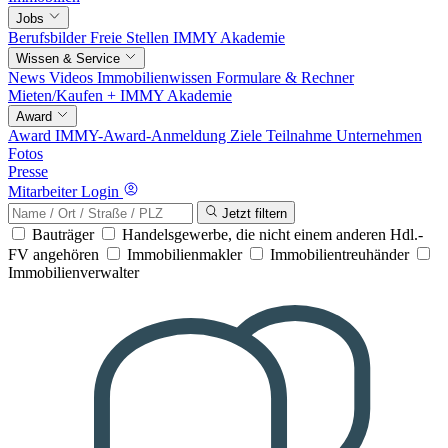
Jobs
Berufsbilder
Freie Stellen
IMMY Akademie
Wissen & Service
News
Videos
Immobilienwissen
Formulare & Rechner
Mieten/Kaufen +
IMMY Akademie
Award
Award
IMMY-Award-Anmeldung
Ziele
Teilnahme
Unternehmen
Fotos
Presse
Mitarbeiter Login
Jetzt filtern
Bauträger
Handelsgewerbe, die nicht einem anderen Hdl.-
FV angehören
Immobilienmakler
Immobilientreuhänder
Immobilienverwalter