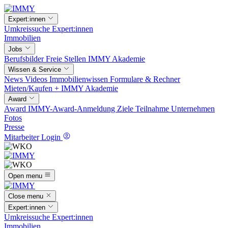
Expert:innen
Umkreissuche
Expert:innen
Immobilien
Jobs
Berufsbilder
Freie Stellen
IMMY Akademie
Wissen & Service
News
Videos
Immobilienwissen
Formulare & Rechner
Mieten/Kaufen +
IMMY Akademie
Award
Award
IMMY-Award-Anmeldung
Ziele
Teilnahme
Unternehmen
Fotos
Presse
Mitarbeiter Login
Open menu
Close menu
Expert:innen
Umkreissuche
Expert:innen
Immobilien