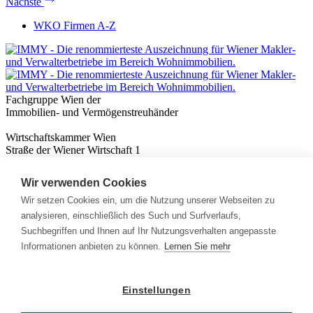
Nächste
WKO Firmen A-Z
Fachgruppe Wien der
Immobilien- und Vermögenstreuhänder
Wirtschaftskammer Wien
Straße der Wiener Wirtschaft 1
1020 Wien
Wir verwenden Cookies
Nützliches
Immobilienwissen
Wir setzen Cookies ein, um die Nutzung unserer Webseiten zu
Formulare & Rechner
analysieren, einschließlich des Such und Surfverlaufs,
Expert:innen
Suchbegriffen und Ihnen auf Ihr Nutzungsverhalten angepasste
Informationen anbieten zu können.
Lernen Sie mehr
Info
News
Presse
Einstellungen
Rechtliches
Kontakt