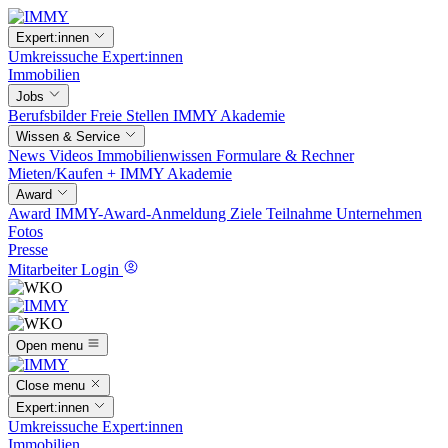
Expert:innen
Umkreissuche
Expert:innen
Immobilien
Jobs
Berufsbilder
Freie Stellen
IMMY Akademie
Wissen & Service
News
Videos
Immobilienwissen
Formulare & Rechner
Mieten/Kaufen +
IMMY Akademie
Award
Award
IMMY-Award-Anmeldung
Ziele
Teilnahme
Unternehmen
Fotos
Presse
Mitarbeiter Login
Open menu
Close menu
Expert:innen
Umkreissuche
Expert:innen
Immobilien