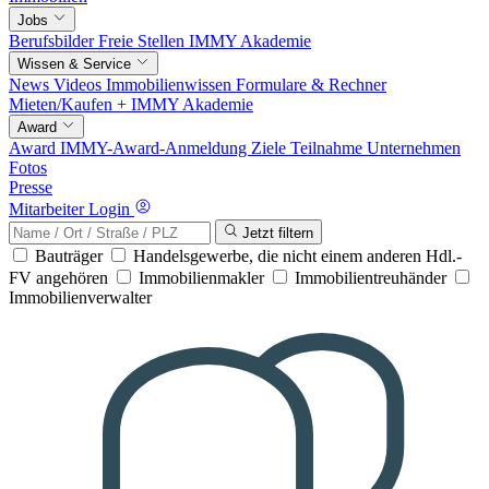
Jobs
Berufsbilder
Freie Stellen
IMMY Akademie
Wissen & Service
News
Videos
Immobilienwissen
Formulare & Rechner
Mieten/Kaufen +
IMMY Akademie
Award
Award
IMMY-Award-Anmeldung
Ziele
Teilnahme
Unternehmen
Fotos
Presse
Mitarbeiter Login
Jetzt filtern
Bauträger
Handelsgewerbe, die nicht einem anderen Hdl.-
FV angehören
Immobilienmakler
Immobilientreuhänder
Immobilienverwalter