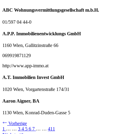
ABC Wohnungsvermittlungsgesellschaft m.b.H.
01/597 04 44-0
A.P.P. Immobilienentwicklungs GmbH
1160 Wien, Gallitzinstraße 66
069919871129
http://www.app-immo.at
A.T. Immobilien Invest GmbH
1020 Wien, Vorgartenstraße 174/31
Aaron Aigner, BA
1130 Wien, Konrad-Duden-Gasse 5
Vorherige
1
…
…
3
4
5
6
7
…
…
411