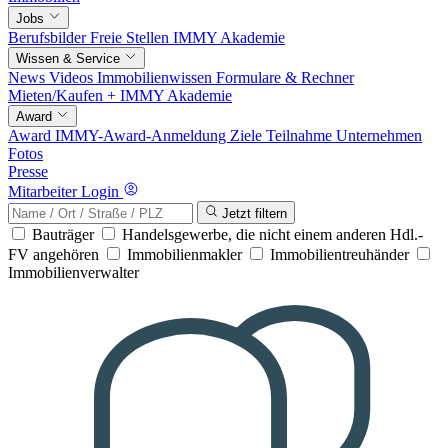
Jobs
Berufsbilder
Freie Stellen
IMMY Akademie
Wissen & Service
News
Videos
Immobilienwissen
Formulare & Rechner
Mieten/Kaufen +
IMMY Akademie
Award
Award
IMMY-Award-Anmeldung
Ziele
Teilnahme
Unternehmen
Fotos
Presse
Mitarbeiter Login
Jetzt filtern
Bauträger
Handelsgewerbe, die nicht einem anderen Hdl.-
FV angehören
Immobilienmakler
Immobilientreuhänder
Immobilienverwalter