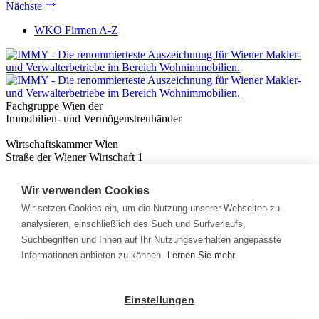
Nächste
WKO Firmen A-Z
Fachgruppe Wien der
Immobilien- und Vermögenstreuhänder
Wirtschaftskammer Wien
Straße der Wiener Wirtschaft 1
1020 Wien
Wir verwenden Cookies
Nützliches
Immobilienwissen
Wir setzen Cookies ein, um die Nutzung unserer Webseiten zu
Formulare & Rechner
analysieren, einschließlich des Such und Surfverlaufs,
Expert:innen
Suchbegriffen und Ihnen auf Ihr Nutzungsverhalten angepasste
Informationen anbieten zu können.
Lernen Sie mehr
Info
News
Presse
Einstellungen
Rechtliches