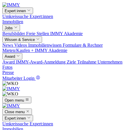
Expert:innen
Umkreissuche
Expert:innen
Immobilien
Jobs
Berufsbilder
Freie Stellen
IMMY Akademie
Wissen & Service
News
Videos
Immobilienwissen
Formulare & Rechner
Mieten/Kaufen +
IMMY Akademie
Award
Award
IMMY-Award-Anmeldung
Ziele
Teilnahme
Unternehmen
Fotos
Presse
Mitarbeiter Login
Open menu
Close menu
Expert:innen
Umkreissuche
Expert:innen
Immobilien