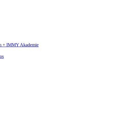
n +
IMMY Akademie
os