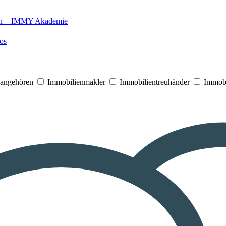
n +
IMMY Akademie
os
V angehören
Immobilienmakler
Immobilientreuhänder
Immobi