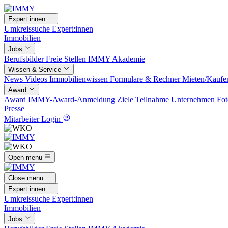
Expert:innen
Umkreissuche
Expert:innen
Immobilien
Jobs
Berufsbilder
Freie Stellen
IMMY Akademie
Wissen & Service
News
Videos
Immobilienwissen
Formulare & Rechner
Mieten/Kaufe
Award
Award
IMMY-Award-Anmeldung
Ziele
Teilnahme
Unternehmen
Fot
Presse
Mitarbeiter Login
Open menu
Close menu
Expert:innen
Umkreissuche
Expert:innen
Immobilien
Jobs