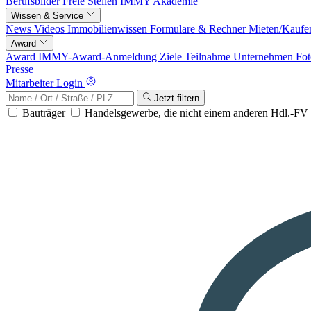
Berufsbilder
Freie Stellen
IMMY Akademie
Wissen & Service
News
Videos
Immobilienwissen
Formulare & Rechner
Mieten/Kaufe
Award
Award
IMMY-Award-Anmeldung
Ziele
Teilnahme
Unternehmen
Fot
Presse
Mitarbeiter Login
Jetzt filtern
Bauträger
Handelsgewerbe, die nicht einem anderen Hdl.-F