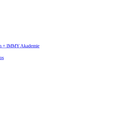
n +
IMMY Akademie
os