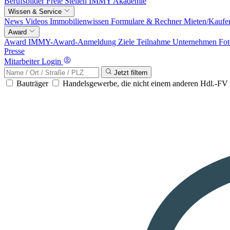
Berufsbilder
Freie Stellen
IMMY Akademie
Wissen & Service
News
Videos
Immobilienwissen
Formulare & Rechner
Mieten/Kaufe
Award
Award
IMMY-Award-Anmeldung
Ziele
Teilnahme
Unternehmen
Fot
Presse
Mitarbeiter Login
Jetzt filtern
Bauträger
Handelsgewerbe, die nicht einem anderen Hdl.-F