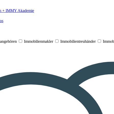
n +
IMMY Akademie
os
V angehören
Immobilienmakler
Immobilientreuhänder
Immobi