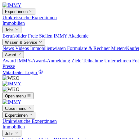
Expert:innen
Umkreissuche
Expert:innen
Immobilien
Jobs
Berufsbilder
Freie Stellen
IMMY Akademie
Wissen & Service
News
Videos
Immobilienwissen
Formulare & Rechner
Mieten/Kaufe
Award
Award
IMMY-Award-Anmeldung
Ziele
Teilnahme
Unternehmen
Fot
Presse
Mitarbeiter Login
Open menu
Close menu
Expert:innen
Umkreissuche
Expert:innen
Immobilien
Jobs