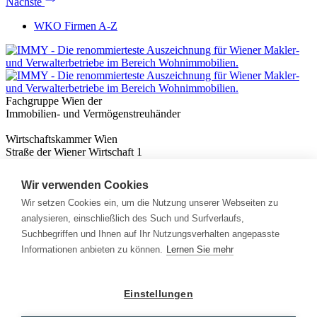
Nächste
WKO Firmen A-Z
Fachgruppe Wien der
Immobilien- und Vermögenstreuhänder
Wirtschaftskammer Wien
Straße der Wiener Wirtschaft 1
1020 Wien
Wir verwenden Cookies
Nützliches
Immobilienwissen
Wir setzen Cookies ein, um die Nutzung unserer Webseiten zu
Formulare & Rechner
analysieren, einschließlich des Such und Surfverlaufs,
Expert:innen
Suchbegriffen und Ihnen auf Ihr Nutzungsverhalten angepasste
Informationen anbieten zu können.
Lernen Sie mehr
Info
News
Presse
Einstellungen
Rechtliches
Kontakt