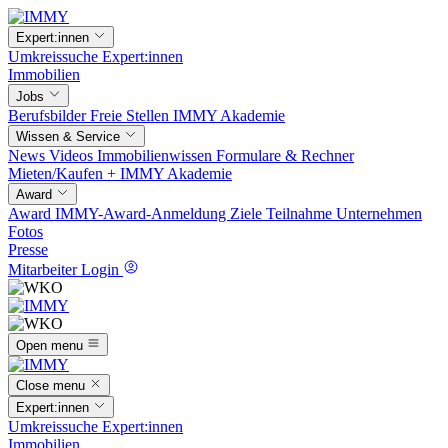
Expert:innen
Umkreissuche
Expert:innen
Immobilien
Jobs
Berufsbilder
Freie Stellen
IMMY Akademie
Wissen & Service
News
Videos
Immobilienwissen
Formulare & Rechner
Mieten/Kaufen +
IMMY Akademie
Award
Award
IMMY-Award-Anmeldung
Ziele
Teilnahme
Unternehmen
Fotos
Presse
Mitarbeiter Login
Open menu
Close menu
Expert:innen
Umkreissuche
Expert:innen
Immobilien