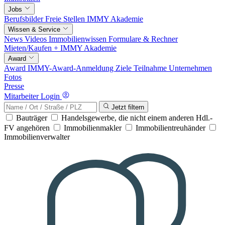
Jobs
Berufsbilder
Freie Stellen
IMMY Akademie
Wissen & Service
News
Videos
Immobilienwissen
Formulare & Rechner
Mieten/Kaufen +
IMMY Akademie
Award
Award
IMMY-Award-Anmeldung
Ziele
Teilnahme
Unternehmen
Fotos
Presse
Mitarbeiter Login
Jetzt filtern
Bauträger
Handelsgewerbe, die nicht einem anderen Hdl.-
FV angehören
Immobilienmakler
Immobilientreuhänder
Immobilienverwalter