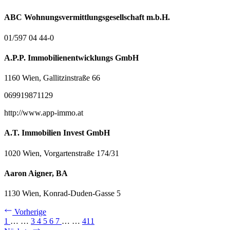
ABC Wohnungsvermittlungsgesellschaft m.b.H.
01/597 04 44-0
A.P.P. Immobilienentwicklungs GmbH
1160 Wien, Gallitzinstraße 66
069919871129
http://www.app-immo.at
A.T. Immobilien Invest GmbH
1020 Wien, Vorgartenstraße 174/31
Aaron Aigner, BA
1130 Wien, Konrad-Duden-Gasse 5
Vorherige
1
…
…
3
4
5
6
7
…
…
411