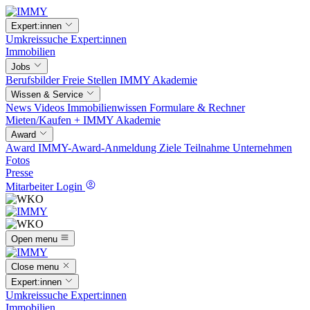
Expert:innen
Umkreissuche
Expert:innen
Immobilien
Jobs
Berufsbilder
Freie Stellen
IMMY Akademie
Wissen & Service
News
Videos
Immobilienwissen
Formulare & Rechner
Mieten/Kaufen +
IMMY Akademie
Award
Award
IMMY-Award-Anmeldung
Ziele
Teilnahme
Unternehmen
Fotos
Presse
Mitarbeiter Login
Open menu
Close menu
Expert:innen
Umkreissuche
Expert:innen
Immobilien