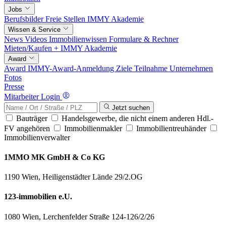
Jobs
Berufsbilder
Freie Stellen
IMMY Akademie
Wissen & Service
News
Videos
Immobilienwissen
Formulare & Rechner
Mieten/Kaufen +
IMMY Akademie
Award
Award
IMMY-Award-Anmeldung
Ziele
Teilnahme
Unternehmen
Fotos
Presse
Mitarbeiter Login
Jetzt suchen
Bauträger
Handelsgewerbe, die nicht einem anderen Hdl.-
FV angehören
Immobilienmakler
Immobilientreuhänder
Immobilienverwalter
1MMO MK GmbH & Co KG
1190 Wien, Heiligenstädter Lände 29/2.OG
123-immobilien e.U.
1080 Wien, Lerchenfelder Straße 124-126/2/26