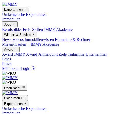
Expert:innen
Umkreissuche
Expert:innen
Immobilien
Jobs
Berufsbilder
Freie Stellen
IMMY Akademie
Wissen & Service
News
Videos
Immobilienwissen
Formulare & Rechner
Mieten/Kaufen +
IMMY Akademie
Award
Award
IMMY-Award-Anmeldung
Ziele
Teilnahme
Unternehmen
Fotos
Presse
Mitarbeiter Login
Open menu
Close menu
Expert:innen
Umkreissuche
Expert:innen
Immobilien