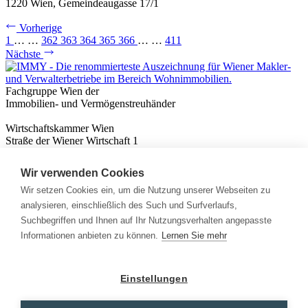
1220 Wien, Gemeindeaugasse 17/1
Vorherige
1
…
…
362
363
364
365
366
…
…
411
Nächste
Fachgruppe Wien der
Immobilien- und Vermögenstreuhänder
Wirtschaftskammer Wien
Straße der Wiener Wirtschaft 1
1020 Wien
Wir verwenden Cookies
Nützliches
Immobilienwissen
Wir setzen Cookies ein, um die Nutzung unserer Webseiten zu
Formulare & Rechner
analysieren, einschließlich des Such und Surfverlaufs,
Expert:innen
Suchbegriffen und Ihnen auf Ihr Nutzungsverhalten angepasste
Informationen anbieten zu können.
Lernen Sie mehr
Info
News
Presse
Einstellungen
Rechtliches
Kontakt