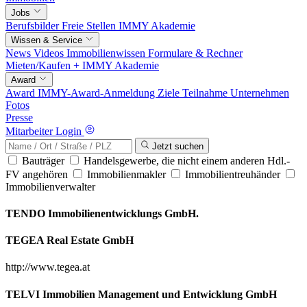
Jobs
Berufsbilder
Freie Stellen
IMMY Akademie
Wissen & Service
News
Videos
Immobilienwissen
Formulare & Rechner
Mieten/Kaufen +
IMMY Akademie
Award
Award
IMMY-Award-Anmeldung
Ziele
Teilnahme
Unternehmen
Fotos
Presse
Mitarbeiter Login
Jetzt suchen
Bauträger
Handelsgewerbe, die nicht einem anderen Hdl.-
FV angehören
Immobilienmakler
Immobilientreuhänder
Immobilienverwalter
TENDO Immobilienentwicklungs GmbH.
TEGEA Real Estate GmbH
http://www.tegea.at
TELVI Immobilien Management und Entwicklung GmbH