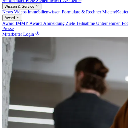
Berufsbilder
Freie Stellen
IMMY Akademie
Wissen & Service
News
Videos
Immobilienwissen
Formulare & Rechner
Mieten/Kaufe
Award
Award
IMMY-Award-Anmeldung
Ziele
Teilnahme
Unternehmen
Fot
Presse
Mitarbeiter Login