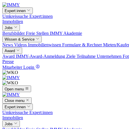
Expert:innen
Umkreissuche
Expert:innen
Immobilien
Jobs
Berufsbilder
Freie Stellen
IMMY Akademie
Wissen & Service
News
Videos
Immobilienwissen
Formulare & Rechner
Mieten/Kaufe
Award
Award
IMMY-Award-Anmeldung
Ziele
Teilnahme
Unternehmen
Fot
Presse
Mitarbeiter Login
Open menu
Close menu
Expert:innen
Umkreissuche
Expert:innen
Immobilien
Jobs