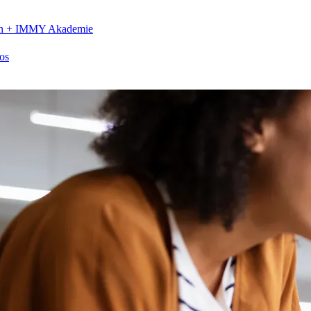
n +
IMMY Akademie
os