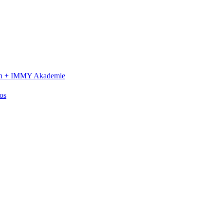
n +
IMMY Akademie
os