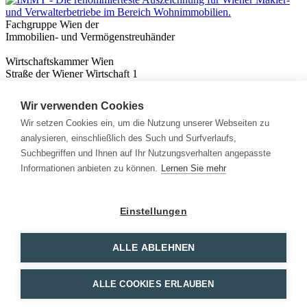
Fachgruppe Wien der
Immobilien- und Vermögenstreuhänder
Wirtschaftskammer Wien
Straße der Wiener Wirtschaft 1
1020 Wien
Wir verwenden Cookies
Nützliches
Immobilienwissen
Wir setzen Cookies ein, um die Nutzung unserer Webseiten zu
Formulare & Rechner
analysieren, einschließlich des Such und Surfverlaufs,
Expert:innen
Suchbegriffen und Ihnen auf Ihr Nutzungsverhalten angepasste
Informationen anbieten zu können.
Lernen Sie mehr
Info
News
Presse
Einstellungen
Rechtliches
Kontakt
Impressum
ALLE ABLEHNEN
Datenschutz
Mitglieder Login
ALLE COOKIES ERLAUBEN
Facebook
Instagram