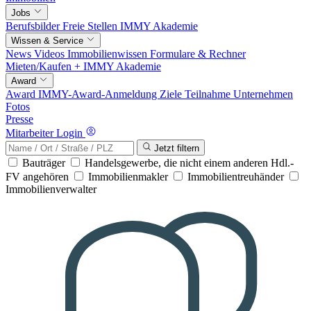
Jobs
Berufsbilder
Freie Stellen
IMMY Akademie
Wissen & Service
News
Videos
Immobilienwissen
Formulare & Rechner
Mieten/Kaufen +
IMMY Akademie
Award
Award
IMMY-Award-Anmeldung
Ziele
Teilnahme
Unternehmen
Fotos
Presse
Mitarbeiter Login
Jetzt filtern
Bauträger
Handelsgewerbe, die nicht einem anderen Hdl.-
FV angehören
Immobilienmakler
Immobilientreuhänder
Immobilienverwalter