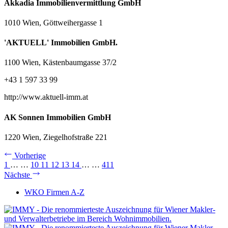
Akkadia Immobilienvermittlung GmbH
1010 Wien, Göttweihergasse 1
'AKTUELL' Immobilien GmbH.
1100 Wien, Kästenbaumgasse 37/2
+43 1 597 33 99
http://www.aktuell-imm.at
AK Sonnen Immobilien GmbH
1220 Wien, Ziegelhofstraße 221
Vorherige
1
…
…
10
11
12
13
14
…
…
411
Nächste
WKO Firmen A-Z