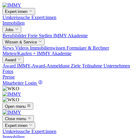
Expert:innen
Umkreissuche
Expert:innen
Immobilien
Jobs
Berufsbilder
Freie Stellen
IMMY Akademie
Wissen & Service
News
Videos
Immobilienwissen
Formulare & Rechner
Mieten/Kaufen +
IMMY Akademie
Award
Award
IMMY-Award-Anmeldung
Ziele
Teilnahme
Unternehmen
Fotos
Presse
Mitarbeiter Login
Open menu
Close menu
Expert:innen
Umkreissuche
Expert:innen
Immobilien