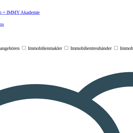
n +
IMMY Akademie
os
V angehören
Immobilienmakler
Immobilientreuhänder
Immobi