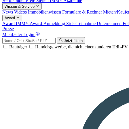
Berufsbilder
Freie Stellen
IMMY Akademie
Wissen & Service
News
Videos
Immobilienwissen
Formulare & Rechner
Mieten/Kaufe
Award
Award
IMMY-Award-Anmeldung
Ziele
Teilnahme
Unternehmen
Fot
Presse
Mitarbeiter Login
Jetzt filtern
Bauträger
Handelsgewerbe, die nicht einem anderen Hdl.-F