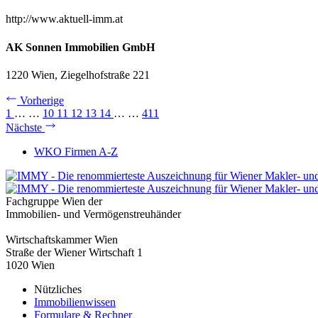
http://www.aktuell-imm.at
AK Sonnen Immobilien GmbH
1220 Wien, Ziegelhofstraße 221
Vorherige
1
…
…
10
11
12
13
14
…
…
411
Nächste
WKO Firmen A-Z
Fachgruppe Wien der
Immobilien- und Vermögenstreuhänder
Wirtschaftskammer Wien
Straße der Wiener Wirtschaft 1
1020 Wien
Nützliches
Immobilienwissen
Formulare & Rechner