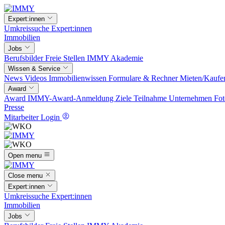
Expert:innen
Umkreissuche
Expert:innen
Immobilien
Jobs
Berufsbilder
Freie Stellen
IMMY Akademie
Wissen & Service
News
Videos
Immobilienwissen
Formulare & Rechner
Mieten/Kaufe
Award
Award
IMMY-Award-Anmeldung
Ziele
Teilnahme
Unternehmen
Fot
Presse
Mitarbeiter Login
Open menu
Close menu
Expert:innen
Umkreissuche
Expert:innen
Immobilien
Jobs