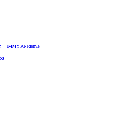
n +
IMMY Akademie
os