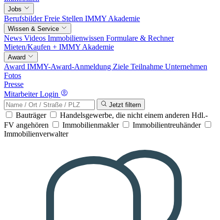
Jobs
Berufsbilder
Freie Stellen
IMMY Akademie
Wissen & Service
News
Videos
Immobilienwissen
Formulare & Rechner
Mieten/Kaufen +
IMMY Akademie
Award
Award
IMMY-Award-Anmeldung
Ziele
Teilnahme
Unternehmen
Fotos
Presse
Mitarbeiter Login
Jetzt filtern
Bauträger
Handelsgewerbe, die nicht einem anderen Hdl.-
FV angehören
Immobilienmakler
Immobilientreuhänder
Immobilienverwalter