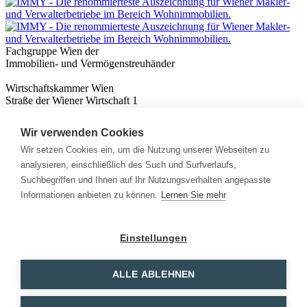
Fachgruppe Wien der
Immobilien- und Vermögenstreuhänder
Wirtschaftskammer Wien
Straße der Wiener Wirtschaft 1
1020 Wien
Wir verwenden Cookies
Nützliches
Immobilienwissen
Wir setzen Cookies ein, um die Nutzung unserer Webseiten zu
Formulare & Rechner
analysieren, einschließlich des Such und Surfverlaufs,
Expert:innen
Suchbegriffen und Ihnen auf Ihr Nutzungsverhalten angepasste
Informationen anbieten zu können.
Lernen Sie mehr
Info
News
Presse
Einstellungen
Rechtliches
Kontakt
Impressum
ALLE ABLEHNEN
Datenschutz
Mitglieder Login