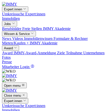
Expert:innen
Umkreissuche
Expert:innen
Immobilien
Jobs
Berufsbilder
Freie Stellen
IMMY Akademie
Wissen & Service
News
Videos
Immobilienwissen
Formulare & Rechner
Mieten/Kaufen +
IMMY Akademie
Award
Award
IMMY-Award-Anmeldung
Ziele
Teilnahme
Unternehmen
Fotos
Presse
Mitarbeiter Login
Open menu
Close menu
Expert:innen
Umkreissuche
Expert:innen
Immobilien